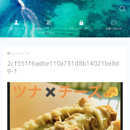
プロフィール
海苔プロテイン
プライバシーポリシ
お問い合わせ
『NORITEIN』
ー
2021.07.03
2cf551f6ad6e110a731d8b14021be8d
9-1