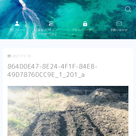
プロフィール
海苔プロテイン
プライバシーポリシ
お問い合わせ
『NORITEIN』
ー
2021.11.18
864D0E47-8E24-4F1F-84EB-
49D7876DCC9E_1_201_a