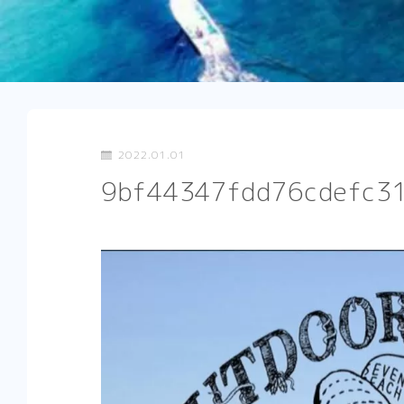
2022.01.01
9bf44347fdd76cdefc3