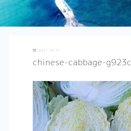
2021.10.17
chinese-cabbage-g923