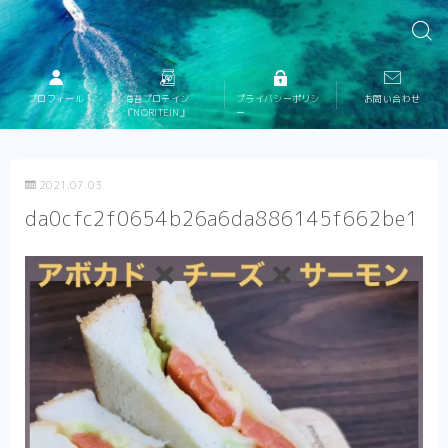
プロフィール
海苔プロテイン
プライバシーポリシ
お問い合わせ
『NORITEIN』
ー
2021.07.03
da0cfc2f0654b26a6da886145f662be1