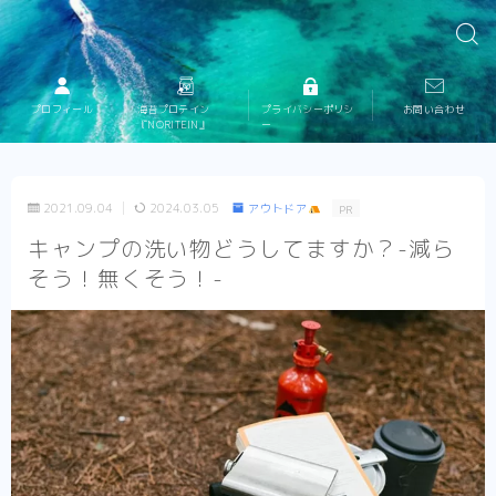
プロフィール
海苔プロテイン
プライバシーポリシ
お問い合わせ
『NORITEIN』
ー
2021.09.04
2024.03.05
アウトドア
PR
キャンプの洗い物どうしてますか？-減ら
そう！無くそう！-