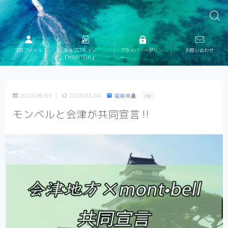
プロフィール
海苔プロテイン
プライバシーポリシ
お問い合わせ
『NORITEIN』
ー
2022.06.03
2023.03.04
福島県
PR
モンベルと会津が共同宣言‼︎