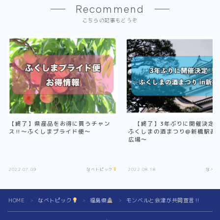
Recommend
こちらの記事もどうぞ
【終了】県産品をお得に買うチャン
【終了】3年ぶりに開催決定
ス‼︎〜ふくしまプライド便〜
ふくしまの酒まつり@新橋駅西口
広場〜
2022.07.09
なべトピック
2022.08.18
なべト
HOME
なべトピック
福島県
モンベルと会津が共同宣言‼︎
＞
＞
＞