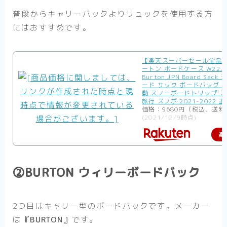
普段からキャリーバックよりリュックを使用する方
にはおすすめです。
【楽天スーパーセール全品P
ートン ボードケース W22JP-
Burton JPN Board Sac
ード サック ボードバッグ 保
動 スノーボードトリップ 
旅行 スノボ 2021-2022 
価格：9680円（税込、送料
(2021/12/9時点)
楽
②BURTON ウィリーボードバック
2つ目はキャリー型のボードバックです。メーカー
は
『BURTON』
です。