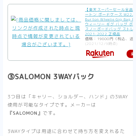
【楽天スーパーセール全品P
ートン ボードケース W22JP-
Burton Wheelie Gig Bag B
ウィーリー ギグ バッグ ボ
スノーボードバッグ ストレ
2021-2022 正規品
価格：19800円（税込、送
(2021/12/9時点)
楽
③SALOMON 3WAYバック
3つ目は「キャリー、ショルダー、ハンド」の3WAY
使用が可能なタイプです。メーカーは
『SALOMON』
です。
3WAYタイプは用途に合わせて持ち方を変えれるた