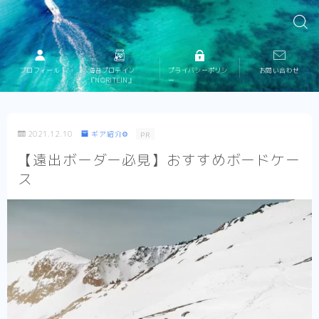
プロフィール
海苔プロテイン
プライバシーポリシ
お問い合わせ
『NORITEIN』
ー
2021.12.10
ギア紹介⚙
PR
【遠出ボーダー必見】おすすめボードケー
ス