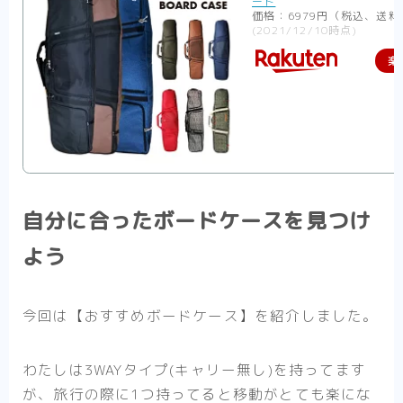
ード
価格：6979円（税込、送料
(2021/12/10時点)
楽
自分に合ったボードケースを見つけ
よう
今回は【おすすめボードケース】を紹介しました。
わたしは3WAYタイプ(キャリー無し)を持ってます
が、旅行の際に1つ持ってると移動がとても楽にな