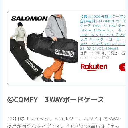
【最大1000円割引クーポ
送料無料 SALOMON サロ
ケース TRVL BC PRO ボ
149cm 160cm スノーボー
TRVL BOARD CASE スノ
ッグ キャスター ローラー 
ャリーバッグ BAG 2021-2
21-22 21/22 10%off
価格：15000円（税込、送
(2021/12/9時点)
楽
④COMFY 3WAYボードケース
4つ目は「リュック、ショルダー、ハンド」の3WAY
使用が可能なタイプです。先ほどとの違いは「キャ