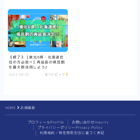
《終了》【東北6県・北海道在
住の方必見‼︎】再延長の県民割
を最大限活用しよう♪
2022.09.02
なべトピック
HOME
お得情報
プロフィール
Profile
お問い合わせ
Inquiry
プライバシーポリシー
Privacy Policy
利用規約／特定商取引法に基づく表記