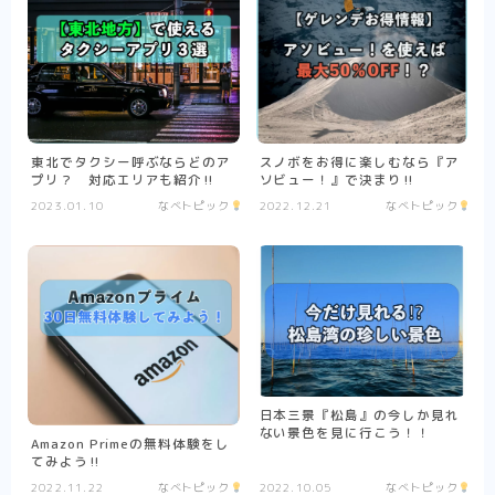
東北でタクシー呼ぶならどのア
スノボをお得に楽しむなら『ア
プリ？ 対応エリアも紹介‼︎
ソビュー！』で決まり‼︎
2023.01.10
なべトピック
2022.12.21
なべトピック
日本三景『松島』の今しか見れ
ない景色を見に行こう！！
Amazon Primeの無料体験をし
てみよう‼︎
2022.11.22
なべトピック
2022.10.05
なべトピック