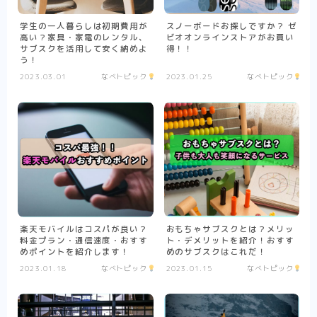
学生の一人暮らしは初期費用が
スノーボードお探しですか？ ゼ
高い？家具・家電のレンタル、
ビオオンラインストアがお買い
サブスクを活用して安く納めよ
得！！
う！
2023.03.01
なべトピック
2023.01.25
なべトピック
楽天モバイルはコスパが良い？
おもちゃサブスクとは？メリッ
料金プラン・通信速度・おすす
ト・デメリットを紹介！おすす
めポイントを紹介します！
めのサブスクはこれだ！
2023.01.18
なべトピック
2023.01.15
なべトピック