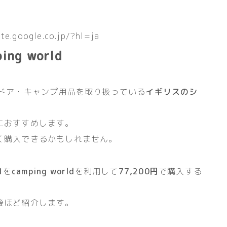
ate.google.co.jp/?hl=ja
g world
ドア・キャンプ用品を取り扱っている
イギリスのシ
におすすめします。
く購入できるかもしれません。
1
を
camping world
を利用して
77,200円
で購入する
後ほど紹介します。