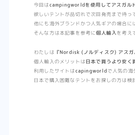
今回は
campingworldを使用してアス
欲しいテントが品切れで次回発売まで待っ
他にも海外ブランドかつ人気ギアの場合に
そんな方は本記事を参考に
個人輸入
を考え
わたしは
『
Nordisk (ノルディスク)
アスガル
個人輸入のメリットは
日本で買うより安く
利用したサイトは
capingworld
で人気の海
日本で購入困難なテントをお探しの方は検