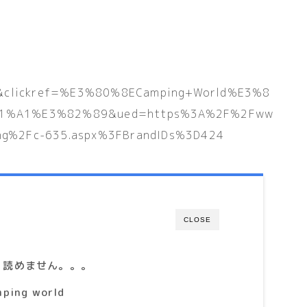
&clickref=%E3%80%8ECamping+World%E3%8
1%A1%E3%82%89&ued=https%3A%2F%2Fww
ing%2Fc-635.aspx%3FBrandIDs%3D424
CLOSE
 読めません。。。
ng world