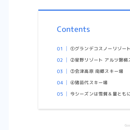
Contents
①グランデコスノーリゾー
②星野リゾート アルツ磐梯
③会津高原 南郷スキー場
④猪苗代スキー場
今シーズンは雪質＆量ともに
G