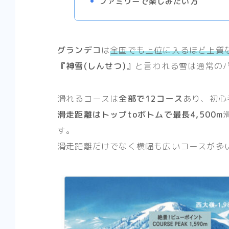
ファミリーで楽しみたい方
グランデコ
は
全国でも上位に入るほど上質
『神雪(しんせつ)』
と言われる雪は通常の
滑れるコースは
全部で12コース
あり、初心
滑走距離はトップtoボトムで最長4,500m
す。
滑走距離だけでなく横幅も広いコースが多