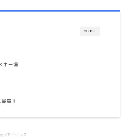
CLOSE
ト
スキー場
最高‼︎
oogleアドセンス