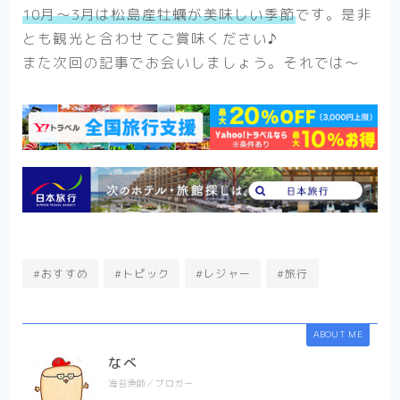
10月〜3月は松島産牡蠣が美味しい季節
です。是非
とも観光と合わせてご賞味ください♪
また次回の記事でお会いしましょう。それでは〜
#おすすめ
#トピック
#レジャー
#旅行
ABOUT ME
なべ
海苔漁師／ブロガー