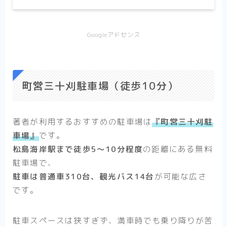
Googleアドセンス
町営三十刈駐車場（徒歩10分）
著者が利用するおすすめの駐車場は
『町営三十刈駐
車場』
です。
松島海岸駅まで徒歩5〜10分程度
の距離にある
無料
駐車場
で、
駐車は普通車310台、観光バス14台
が可能な広さ
です。
駐車スペースは狭すぎず、満車時でも乗り降りが苦