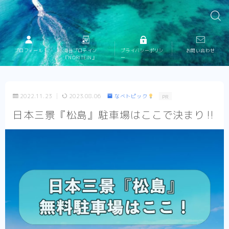
プロフィール
海苔プロテイン
プライバシーポリシ
お問い合わせ
『NORITEIN』
ー
2022.11.23
2023.08.06
なべトピック
PR
日本三景『松島』駐車場はここで決まり‼︎