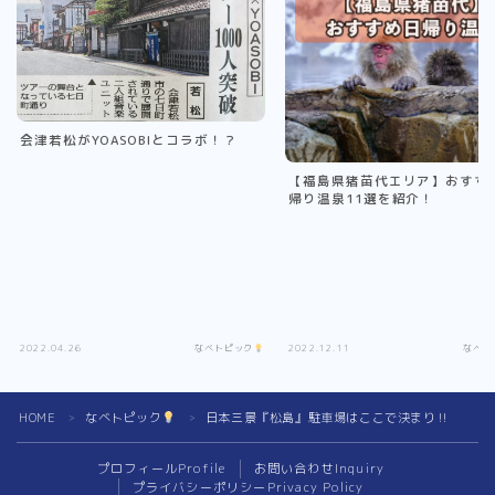
会津若松がYOASOBIとコラボ！？
【福島県猪苗代エリア】おすす
帰り温泉11選を紹介！
2022.04.26
なべトピック
2022.12.11
なべト
HOME
なべトピック
日本三景『松島』駐車場はここで決まり‼︎
＞
＞
プロフィール
Profile
お問い合わせ
Inquiry
プライバシーポリシー
Privacy Policy