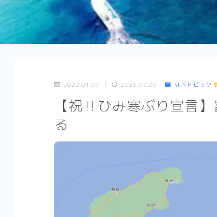
2022.01.07
2023.07.29
なべトピック
【祝‼︎ひみ寒ぶり宣言
る