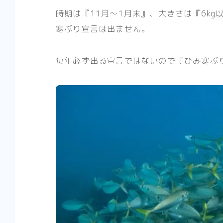
時期は『11月〜1月末』、大きさは『6k
寒ぶり宣言は出ません。
毎年必ず出る宣言ではないので『ひみ寒ぶ