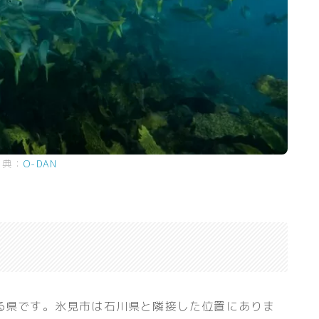
出典：
O-DAN
る県です。氷見市は石川県と隣接した位置にありま