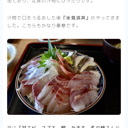
出ており、定食の汁物にぴったりです。
汁物で口をうるおした後
『氷見浜丼』
がやってきま
した。こちらもかなり豪華です。
具は
『甘エビ、スズキ、鯛、かます、炙り鯖？』
が