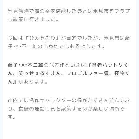
氷見漁港で海の幸を堪能したあとは氷見市をプラプ
ラ散策に行きました。
今回は『ひみ寒ぶり』が目的でしたが、氷見市は藤
子•A•不二雄の出身地でもあるようです。
藤子•A•不二雄
の代表作といえば
『忍者ハットリく
ん、笑ゥせぇるすまん、プロゴルファー猿、怪物く
ん』
があります。
市内には名作キャラクターの像がたくさん並んでお
り、食後の運動に街を散策するのが楽しい場所で
す。