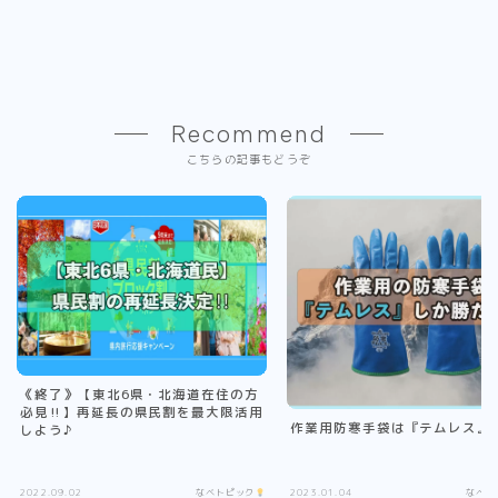
Recommend
こちらの記事もどうぞ
《終了》【東北6県・北海道在住の方
必見‼︎】再延長の県民割を最大限活用
作業用防寒手袋は『テムレス』一
しよう♪
2022.09.02
なべトピック
2023.01.04
なべト