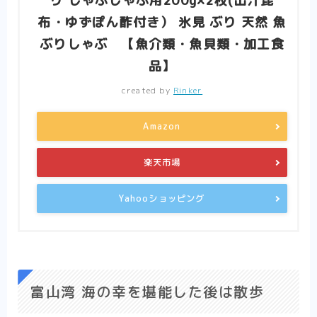
り しゃぶしゃぶ用200g×2枚(出汁昆
布・ゆずぽん酢付き） 氷見 ぶり 天然 魚
ぶりしゃぶ 【魚介類・魚貝類・加工食
品】
created by
Rinker
Amazon
楽天市場
Yahooショッピング
富山湾 海の幸を堪能した後は散歩