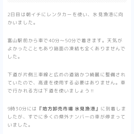
2日目は朝イチにレンタカーを使い、氷見漁港に向
かいました。
富山駅前から車で40分〜50分で着きます。天気が
よかったこともあり路面の凍結も全くありませんで
した。
下道が片側三車線と広めの道路かつ綺麗に整備され
ていたので、
高速を使用する必要はありません
。車
で行かれる方は下道を使いましょう‼︎
9時30分には
『地方卸売市場 氷見漁港』
に到着しま
したが、すでに多くの県外ナンバーの車が停まって
いました。