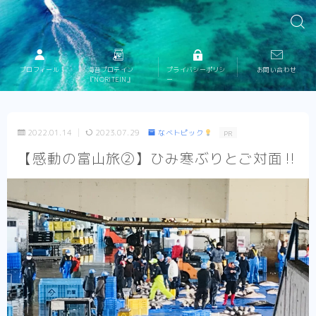
プロフィール
海苔プロテイン
プライバシーポリシ
お問い合わせ
『NORITEIN』
ー
2022.01.14
2023.07.29
なべトピック
PR
【感動の富山旅②】ひみ寒ぶりとご対面‼︎