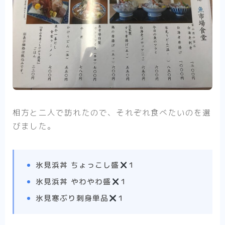
相方と二人で訪れたので、それぞれ食べたいのを選
びました。
氷見浜丼 ちょっこし盛
１
氷見浜丼 やわやわ盛
１
氷見寒ぶり刺身単品
１