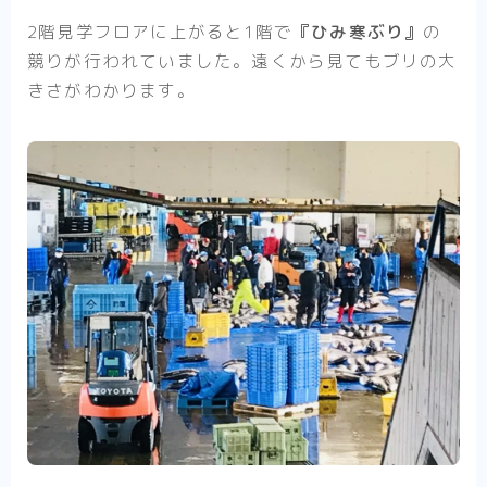
2階見学フロアに上がると1階で
『ひみ寒ぶり』
の
競りが行われていました
。遠くから見てもブリの大
きさがわかります。